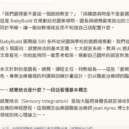
「我們園裡要不要設一個感統教室？」「採購遊具時是不是要選
這是 BabyBuild 在規劃幼兒園案場時，園長與總務最常拋
同於早療，讓一般幼教場域反而不知道自己該配置什麼。
BabyBuild 服務過 500 多所幼兒園與學校的遊戲場規劃
成 5 個面向：感覺統合的基本定義、七大感官系統、教具 vs
文章看完，你就能用同一套思考框架，規劃自己園所的感官刺激
本文針對的是園長、總務、課程主任、特教組長——這些「要規
色。專業治療層級的判讀與訓練計畫設計，仍以職能治療師的臨
一、感覺統合是什麼？一段話看懂基本概念
感覺統合（Sensory Integration）是指大腦把身體各
反應的神經歷程。這個概念由美國職能治療師 Jean Ayres 博士
領域的核心理論之一。
來源：
中華民國職能治療師公會全國聯合會〈感覺統合介紹〉