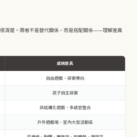
很清楚。兩者不是替代關係，而是搭配關係——理解差異
感統遊具
自由遊戲、探索導向
孩子自主探索
非結構化遊戲、多感官整合
戶外遊戲場、室內大型活動區
溜滑梯、鞦韆、攀爬架、旋轉盤、彈跳區