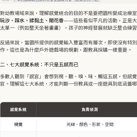
對幼教場域來說，理解感覺統合的目的不是要把園所變成治療室
玩沙、踩水、揉黏土、聞花香
——這些看似平凡的活動，正是大
太單一（例如整天坐著畫畫），孩子的神經發展就缺乏整合練習
反過來說，當園所提供的感覺輸入豐富而有層次，即使沒有特別
作。這也是為什麼戶外遊戲場的規劃，跟教具採購一樣重要。
二、七大感覺系統：不只是五感而已
多數人聽到「感官」會想到視、聽、嗅、味、觸這五感，但感覺
官。理解這七大系統，才能判斷一份教具或一座遊具到底涵蓋哪
感覺系統
負責偵測
視覺
光線、顏色、形狀、空間