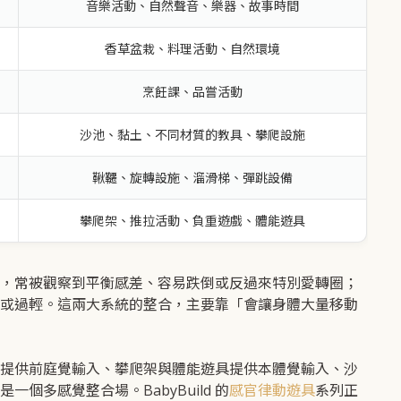
音樂活動、自然聲音、樂器、故事時間
香草盆栽、料理活動、自然環境
烹飪課、品嘗活動
沙池、黏土、不同材質的教具、攀爬設施
鞦韆、旋轉設施、溜滑梯、彈跳設備
攀爬架、推拉活動、負重遊戲、體能遊具
，常被觀察到平衡感差、容易跌倒或反過來特別愛轉圈；
或過輕。這兩大系統的整合，主要靠「會讓身體大量移動
提供前庭覺輸入、攀爬架與體能遊具提供本體覺輸入、沙
多感覺整合場。BabyBuild 的
感官律動遊具
系列正