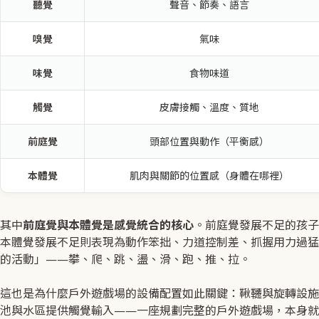
聽覺
聲音、節奏、語言
嗅覺
氣味
味覺
食物味道
觸覺
皮膚接觸、溫度、質地
前庭覺
頭部位置與動作（平衡感）
本體覺
肌肉與關節的位置感（身體在哪裡）
其中
前庭覺與本體覺是感覺統合的核心
。前庭覺發展不足的孩子
本體覺發展不足則表現為動作笨拙、力道控制差、抓握用力過猛
的活動」——攀、爬、跳、盪、滑、跑、推、拉。
這也是為什麼戶外遊戲場的設備配置如此關鍵：鞦韆與旋轉設施
池與水區提供觸覺輸入——一座規劃完整的戶外遊戲場，本身就是一個