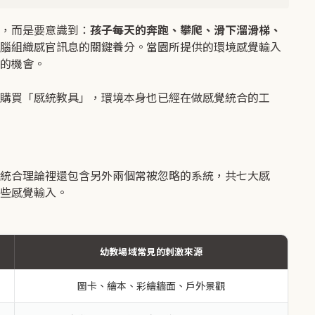
，而是要意識到：
孩子每天的奔跑、攀爬、滑下溜滑梯、
腦組織感官訊息的關鍵養分。當園所提供的環境感覺輸入
的機會。
購買「感統教具」，環境本身也已經在做感覺統合的工
統合理論裡還包含另外兩個常被忽略的系統，共七大感
些感覺輸入。
幼教場域常見的刺激來源
圖卡、繪本、彩繪牆面、戶外景觀