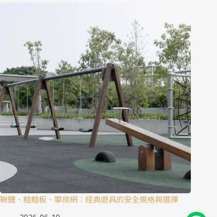
鞦韆、翹翹板、攀爬網：經典遊具的安全規格與選擇