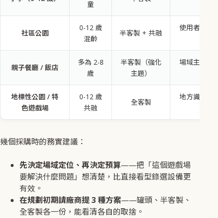
童
0-12 歲
使用者廣度
社區公園
半客製 + 共融
混齡
多為 2-8
半客製（強化
場域主題識
親子餐廳 / 飯店
歲
主題）
地標性公園 / 特
0-12 歲
地方識別、
全客製
色遊戲場
共融
幾個採購時的務實建議：
先決定場域定位、再決定預算
——把「這個遊戲場
要解決什麼問題」想清楚，比直接看型錄選設備更
有效。
在規劃初期請廠商提 3 種方案
——罐頭、半客製、
全客製各一份，能看清各自的取捨。