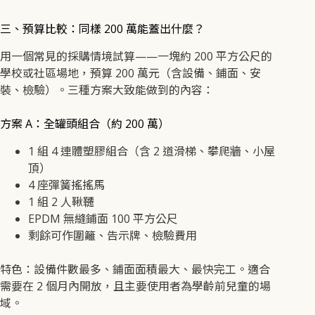
三、預算比較：同樣 200 萬能蓋出什麼？
用一個常見的採購情境試算——一塊約 200 平方公尺的
學校或社區場地，預算 200 萬元（含設備、鋪面、安
裝、檢驗）。三種方案大致能做到的內容：
方案 A：全罐頭組合（約 200 萬）
1 組 4 連體塑膠組合（含 2 道滑梯、攀爬牆、小屋
頂）
4 座彈簧搖搖馬
1 組 2 人鞦韆
EPDM 無縫鋪面 100 平方公尺
剩餘可作圍籬、告示牌、檢驗費用
特色：設備件數最多、鋪面面積最大、最快完工。適合
需要在 2 個月內開放，且主要使用者為學齡前兒童的場
域。