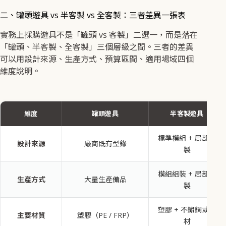
二、罐頭遊具 vs 半客製 vs 全客製：三者差異一張表
實務上採購遊具不是「罐頭 vs 客製」二選一，而是落在
「罐頭、半客製、全客製」三個層級之間。三者的差異
可以用設計來源、生產方式、預算區間、適用場域四個
維度說明。
維度
罐頭遊具
半客製遊具
標準模組 + 局部客
設計來源
廠商既有型錄
製
模組組裝 + 局部訂
生產方式
大量生產備品
製
塑膠 + 不鏽鋼或木
主要材質
塑膠（PE / FRP）
材