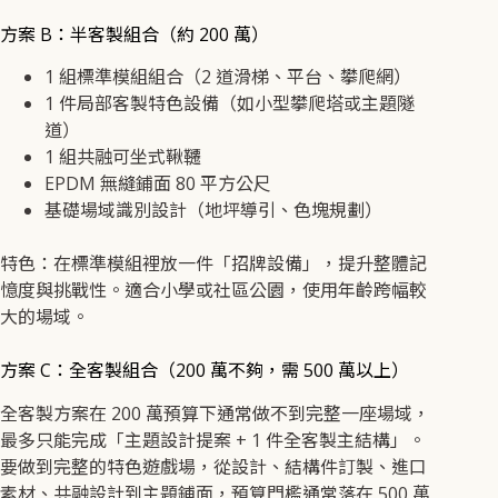
方案 B：半客製組合（約 200 萬）
1 組標準模組組合（2 道滑梯、平台、攀爬網）
1 件局部客製特色設備（如小型攀爬塔或主題隧
道）
1 組共融可坐式鞦韆
EPDM 無縫鋪面 80 平方公尺
基礎場域識別設計（地坪導引、色塊規劃）
特色：在標準模組裡放一件「招牌設備」，提升整體記
憶度與挑戰性。適合小學或社區公園，使用年齡跨幅較
大的場域。
方案 C：全客製組合（200 萬不夠，需 500 萬以上）
全客製方案在 200 萬預算下通常做不到完整一座場域，
最多只能完成「主題設計提案 + 1 件全客製主結構」。
要做到完整的特色遊戲場，從設計、結構件訂製、進口
素材、共融設計到主題鋪面，預算門檻通常落在 500 萬