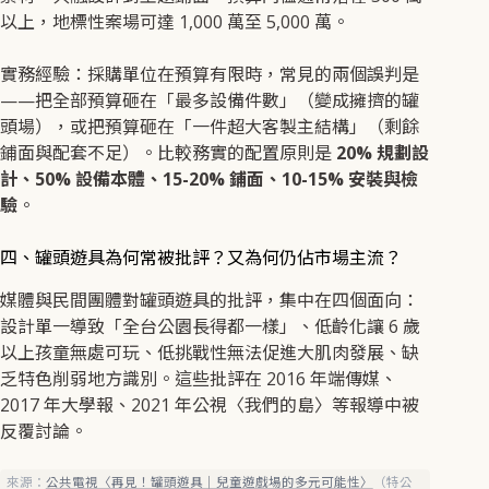
以上，地標性案場可達 1,000 萬至 5,000 萬。
實務經驗：採購單位在預算有限時，常見的兩個誤判是
——把全部預算砸在「最多設備件數」（變成擁擠的罐
頭場），或把預算砸在「一件超大客製主結構」（剩餘
鋪面與配套不足）。比較務實的配置原則是
20% 規劃設
計、50% 設備本體、15-20% 鋪面、10-15% 安裝與檢
驗
。
四、罐頭遊具為何常被批評？又為何仍佔市場主流？
媒體與民間團體對罐頭遊具的批評，集中在四個面向：
設計單一導致「全台公園長得都一樣」、低齡化讓 6 歲
以上孩童無處可玩、低挑戰性無法促進大肌肉發展、缺
乏特色削弱地方識別。這些批評在 2016 年端傳媒、
2017 年大學報、2021 年公視〈我們的島〉等報導中被
反覆討論。
來源：
公共電視〈再見！罐頭遊具｜兒童遊戲場的多元可能性〉
（特公