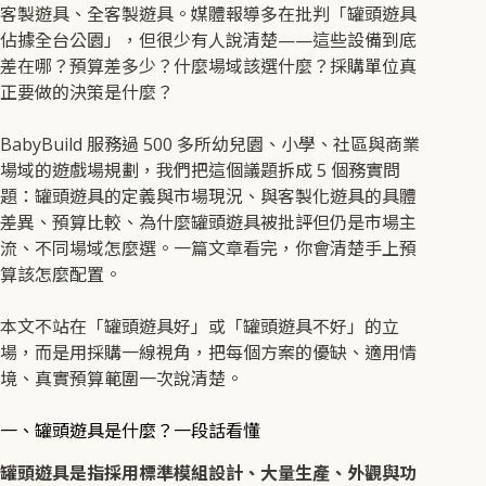
客製遊具、全客製遊具。媒體報導多在批判「罐頭遊具
佔據全台公園」，但很少有人說清楚——這些設備到底
差在哪？預算差多少？什麼場域該選什麼？採購單位真
正要做的決策是什麼？
BabyBuild 服務過 500 多所幼兒園、小學、社區與商業
場域的遊戲場規劃，我們把這個議題拆成 5 個務實問
題：罐頭遊具的定義與市場現況、與客製化遊具的具體
差異、預算比較、為什麼罐頭遊具被批評但仍是市場主
流、不同場域怎麼選。一篇文章看完，你會清楚手上預
算該怎麼配置。
本文不站在「罐頭遊具好」或「罐頭遊具不好」的立
場，而是用採購一線視角，把每個方案的優缺、適用情
境、真實預算範圍一次說清楚。
一、罐頭遊具是什麼？一段話看懂
罐頭遊具是指採用標準模組設計、大量生產、外觀與功