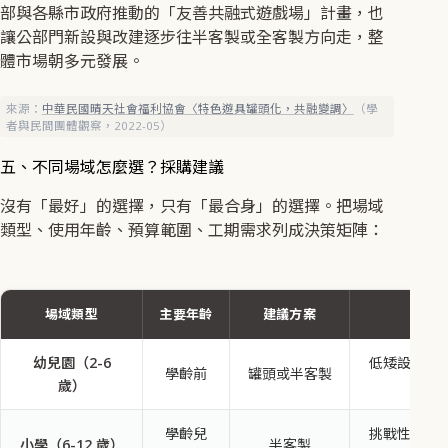
部與各縣市政府推動的「友善共融式遊戲場」計畫，也
讓公部門新設與改建逐步往半客製或全客製方向走，整
體市場朝多元發展。
來源：
中華民國晴天社會福利協會〈特色遊具罐頭化，共融變調〉
（學
者與民間團體觀察，2022-05）
五、不同場域怎麼選？採購建議
沒有「最好」的選擇，只有「最合身」的選擇。把場域
類型、使用年齡、預算範圍、工期需求列成決策矩陣：
場域類型
主要年齡
建議方案
幼兒園（2-6
低矮設計合
學齡前
罐頭或半客製
歲）
學齡兒
挑戰性、大
小學（6-12 歲）
半客製