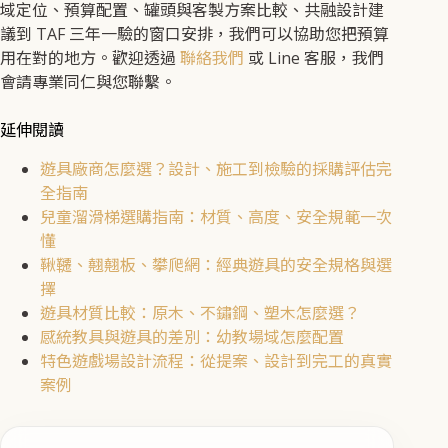
域定位、預算配置、罐頭與客製方案比較、共融設計建
議到 TAF 三年一驗的窗口安排，我們可以協助您把預算
用在對的地方。歡迎透過
聯絡我們
或 Line 客服，我們
會請專業同仁與您聯繫。
延伸閱讀
遊具廠商怎麼選？設計、施工到檢驗的採購評估完
全指南
兒童溜滑梯選購指南：材質、高度、安全規範一次
懂
鞦韆、翹翹板、攀爬網：經典遊具的安全規格與選
擇
遊具材質比較：原木、不鏽鋼、塑木怎麼選？
感統教具與遊具的差別：幼教場域怎麼配置
特色遊戲場設計流程：從提案、設計到完工的真實
案例