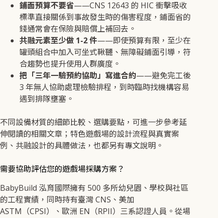
鋪面預算不要省
——CNS 12643 的 HIC 衝擊吸收
標準直接關係到事故發生時的傷害程度，鋪面省的
錢通常會在保險與賠償上補回去。
共融元素至少做 1-2 件
——即使預算有限，至少在
罐頭組合中加入可坐式鞦韆、無障礙鋪面引導，符
合趨勢也提升使用人群廣度。
把「三年一驗預約協助」寫進合約
——避免完工後
3 年無人協助處理檢驗排程，到時臨時找機構容易
遇到排隊壅塞。
不同設備材質的細節比較、選購要點，可進一步參考延
伸閱讀的相關文章；特色遊戲場的設計流程與真實案
例、共融設計的具體做法，也都另有專文說明。
需要協助評估您的遊戲場採購方案？
BabyBuild 泓育國際擁有 500 多所幼兒園、學校與社區
的工程實績，同時持有臺灣 CNS、美加
ASTM（CPSI）、歐洲 EN（RPII）三系認證人員。從場