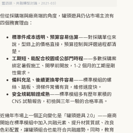
盟訪談、共融轉型討論，2021-03）
但從採購端與廠商端的角度，罐頭遊具仍佔市場主流有
四個務實理由：
標準件成本透明、預算容易估算
——對採購單位來
說，型錄上的價格直接，預算控制與評選過程都清
楚。
工期短、能配合校園或公部門時程
——多數採購案
綁定暑假施工、開學前開放，1-2 個月的工期是剛
性需求。
備料充足、後續更換零件容易
——標準模組的螺
絲、踏板、滑梯件常備有貨，維修速度快。
安全規範驗證成熟
——標準模組多有歷年累積的
CNS 試驗報告，初檢與三年一驗的合格率高。
近幾年市場上一個正向變化是「罐頭遊具 2.0」——廠商
開始在標準模組中加入共融元素、提升材質質感、改良
色彩配置，讓罐頭組合也能符合共融趨勢。同時，教育