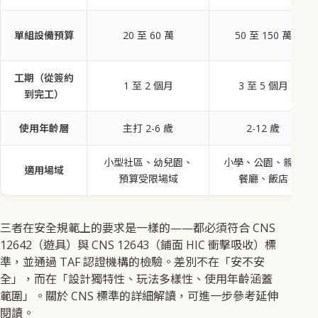
單組設備預算
20 至 60 萬
50 至 150 萬
工期（從簽約
1 至 2 個月
3 至 5 個月
到完工）
使用年齡層
主打 2-6 歲
2-12 歲
小型社區、幼兒園、
小學、公園、親子
適用場域
預算受限場域
餐廳、飯店
三者在安全規範上的要求是一樣的——都必須符合 CNS
12642（遊具）與 CNS 12643（鋪面 HIC 衝擊吸收）標
準，並通過 TAF 認證機構的檢驗。差別不在「安不安
全」，而在「設計獨特性、玩法多樣性、使用年齡涵蓋
範圍」。關於 CNS 標準的詳細解讀，可進一步參考延伸
閱讀。