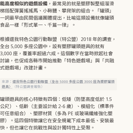
能高度相似的遊戲設備
，最常見的就是塑膠製整組溜滑
梯搭配彈簧搖搖馬、小鞦韆、攀爬架的組合。「罐頭」
一詞最早由民間倡議團體提出，比喻這類設備就像罐頭
食品一樣「形式單一、千篇一律」。
根據還我特色公園行動聯盟（特公盟）2018 年的調查，
全台 5,000 多座公園中，設有塑膠罐頭遊具的就有
3,000 座，覆蓋率超過六成。這個數字在當時掀起社會
討論，也促成各縣市開始推動「特色遊戲場」與「共融
式遊戲場」改建計畫。
來源：
還我特色公園行動聯盟〈全台 5000 多座公園 3000 座為塑膠罐頭
遊具〉
（特公盟調查報告）
罐頭遊具的核心特徵有四個：低矮（防墜高度低於 1.5
公尺）、低齡（主要設計給 2-6 歲）、模組化（標準件
可任意組合）、塑膠材質（多為 PE 或玻璃纖維強化塑
膠）。這四個特徵讓它在安全規範下成本最低、安裝最
快，但也讓它在挑戰性與設計獨特性上受限。