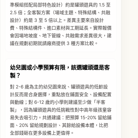
準模組搭配局部特色設計）約是罐頭遊具的 1.5 至
2.5 倍；全客製方案（場域主題、特殊結構、共融
設計）約是 3 至 5 倍以上。差異主要來自設計
費、特殊結構件、進口素材與工期延長。實際報價
會因場地坡度、地下管線、共融需求差異很大，建
議在規劃初期就請廠商提供 3 種方案比較。
幼兒園或小學預算有限，該選罐頭還是客
製？
對 2-6 歲為主的幼兒園來說、罐頭遊具的低齡設
計反而是合身選擇，重點放在鋪面安全、設備配置
與動線；對 6-12 歲的小學則建議至少做「半客
製」，因為罐頭遊具的低挑戰性對中高年級孩童容
易失去吸引力。共通建議：把預算 15-20% 留給鋪
面、20% 留給規劃設計、其餘給設備本體，比把
全部錢砸在更多設備上更值得。