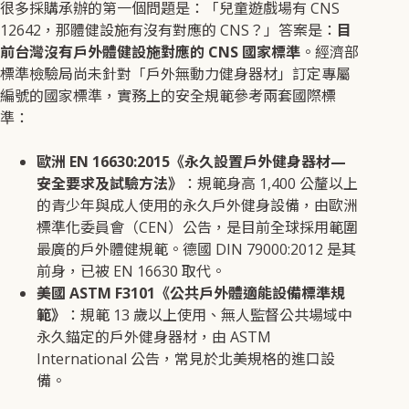
很多採購承辦的第一個問題是：「兒童遊戲場有 CNS
12642，那體健設施有沒有對應的 CNS？」答案是：
目
前台灣沒有戶外體健設施對應的 CNS 國家標準
。經濟部
標準檢驗局尚未針對「戶外無動力健身器材」訂定專屬
編號的國家標準，實務上的安全規範參考兩套國際標
準：
歐洲 EN 16630:2015《永久設置戶外健身器材—
安全要求及試驗方法》
：規範身高 1,400 公釐以上
的青少年與成人使用的永久戶外健身設備，由歐洲
標準化委員會（CEN）公告，是目前全球採用範圍
最廣的戶外體健規範。德國 DIN 79000:2012 是其
前身，已被 EN 16630 取代。
美國 ASTM F3101《公共戶外體適能設備標準規
範》
：規範 13 歲以上使用、無人監督公共場域中
永久錨定的戶外健身器材，由 ASTM
International 公告，常見於北美規格的進口設
備。