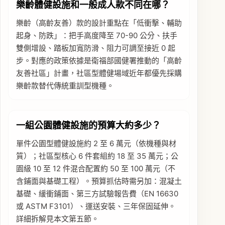
樂齡體健設施和一般成人款不同在哪？
樂齡（高齡友善）款的設計重點在「低衝擊、輔助
起身、防跌」：把手高度降至 70-90 公分、扶手
雙側增設、踏板加寬防滑、阻力可調至接近 0 起
步。對應的政策依據是衛福部國健署推動的「高齡
友善社區」計畫，社區型體健場域近年都優先採購
樂齡款替代傳統重訓型機種。
一組公園體健設施的預算大約多少？
單件公園型體健設施約 2 至 6 萬元（依機種與材
質）；社區型核心 6 件套組約 18 至 35 萬元；公
園級 10 至 12 件混合配置約 50 至 100 萬元（不
含鋪面與基礎工程）。預算抓估時需另加：混凝土
基礎、緩衝鋪面、第三方試驗報告費（EN 16630
或 ASTM F3101）、運送安裝、三年保固延伸。
詳細拆解見本文第五節。