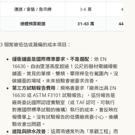
運送 / 安裝 / 告示牌
3-6 萬
4-8 萬
總體預算範圍
31-63 萬
44-84 
3 個常被低估或漏編的成本項目：
緩衝鋪面是國際標準要求、不是選配
：依 EN
16630，自由墜落高度超過 1 公尺的器材需鋪緩衝
鋪面，常見的單槓、雙槓、攀爬桿全在範圍內。沒
做鋪面的場域，未來檢驗會被要求改善。
第三方試驗報告費用
：規格書要求「廠商出具 EN
16630 或 ASTM F3101 試驗報告」，這份報告是
廠商委託國際認證實驗室（或 TAF 認可、可執行
對應國際標準試驗的機構）執行的成本，會反映在
報價單上。沒有試驗報告的低價廠商要小心，後續
驗收會出問題。
遮陰與排水改善
：這兩項通常列為「景觀工程」而