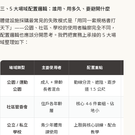
三、5 大場域配置邏輯：誰用、用多久、要避開什麼
體健設施採購最常見的失敗模式是「用同一套規格書打
天下」——公園、社區、學校的使用者輪廓完全不同，
配置邏輯也應該分開思考。我們把實務上承接的 5 大場
域整理如下：
場域類型
主要使用者
配置重點
常見
公園 / 運動
成人 + 樂齡
動線分流、遮陰、距步
10
公園
長者混合
道 1.5 公尺
件
住戶各年齡
核心 4-6 件套組、佔
社區管委會
4-
層
地小
公立 / 私立
青少年體育
上肢與核心訓練、配合
5-
學校
課使用
教學