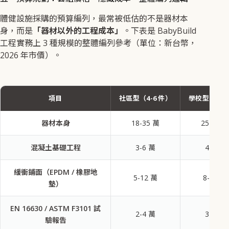
體健設施採購的預算編列，最常被低估的不是器材本
身，而是
「器材以外的工程成本」
。下表是 BabyBuild
工程實務上 3 種規模的整體編列參考（單位：新台幣，
2026 年市價）。
項目
社區型（4-6 件）
學校型（5-8
器材本身
18-35 萬
25-45 萬
混凝土基礎工程
3-6 萬
4-8 萬
緩衝鋪面（EPDM / 橡膠地
5-12 萬
8-18 萬
墊）
EN 16630 / ASTM F3101 試
2-4 萬
3-5 萬
驗報告