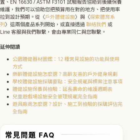
置、EN 16630 / ASTM F3101 試驗報告協助到後續保養
維護，我們可以協助您把預算用在對的地方、把使用率
拉到設計預期。從〈
戶外體健設施
〉與〈
探索體育系
列
〉這兩個產品系列開始，或直接透過
聯絡我們
或
Line 客服與我們聯繫，會由專業同仁與您聯繫。
延伸閱讀
公園體健器材圖鑑：12 種常見設施的功能與使用
方式
樂齡體健設施怎麼選？高齡友善的戶外健身規劃
學校體健設施採購要點：安全規範與標案注意事項
體健設施保養與檢驗：延長壽命的維護週期表
兒童遊戲場設施安全管理規範完全指南
遊具廠商怎麼選？設計、施工到檢驗的採購評估完
全指南
常見問題 FAQ