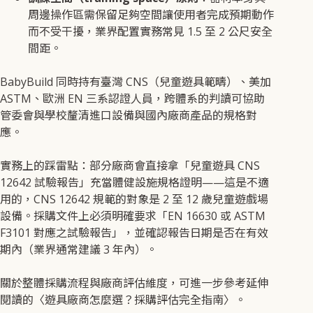
周邊操作區需保留足夠空間讓使用者完成預期動作
而不受干擾，業界配置實務常見 1.5 至 2 公尺安全
間距。
BabyBuild 同時持有臺灣 CNS（兒童遊具範疇）、美加
ASTM、歐洲 EN 三系認證人員，跨體系的判讀可協助
管委會與學校釐清進口設備與國內廠商產品的規格對
應。
實務上的踩雷點：部分廠商會直接拿「兒童遊具 CNS
12642 試驗報告」充當體健設施規格證明——這是不適
用的，CNS 12642 規範的對象是 2 至 12 歲兒童遊戲場
設備。採購文件上必須明確要求「EN 16630 或 ASTM
F3101 對應之試驗報告」，並確認報告日期是否在有效
期內（業界通常建議 3 年內）。
關於整體採購流程與廠商評估維度，可進一步參考延伸
閱讀的〈遊具廠商怎麼選？採購評估完全指南〉。