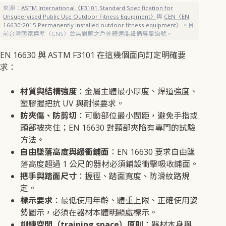
來源：
ASTM International〈F3101 Standard Specification for
Unsupervised Public Use Outdoor Fitness Equipment〉
與
CEN〈EN
16630:2015 Permanently installed outdoor fitness equipment〉
。目
前台灣國家標準（CNS）並無對應之戶外體適能設備專屬編號。
EN 16630 與 ASTM F3101 在這幾個面向訂定明確要
求：
材質與結構強度
：金屬主體最小厚度、焊道強度、
塑膠握把抗 UV 與耐候要求。
防夾傷、防剪切
：可動部位最小間距，避免手指或
頭部被夾住；EN 16630 對頸部夾陷有專門的試驗
方法。
自由墜落高度與緩衝鋪面
：EN 16630 要求自由墜
落高度超過 1 公尺的器材必須鋪設衝擊吸收鋪面。
把手與踏面尺寸
：握徑、踏面寬度、防滑紋路規
定。
標示要求
：最低使用年齡、體重上限、正確使用姿
勢圖示，必須在器材本體明顯處標示。
訓練空間（training space）原則
：器材本身與