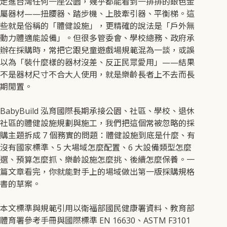
走進台灣任何一座公園，幾乎都能看到一排排的銀色金
屬器材——扭腰器、踏步機、上肢牽引器、平衡梯。這
些就是俗稱的「體健設施」，更精確的說法是「戶外無
動力體適能設備」。但很多管委會、學校總務、政府承
辦在採購時，常把它跟兒童遊戲場規範混為一談，或誤
以為「裝什麼樣的器材沒差、反正民眾愛用」——結果
不是器材尺寸不合大人使用，就是樂齡長者上不去而長
期閒置。
BabyBuild 泓育國際長期承接公園、社區、學校、退休
社區的體健設施規劃與施工，我們把這個常被忽略的採
購主題拆成 7 個務實的問題：體健設施到底是什麼、有
沒有國家標準、5 大場域怎麼配置、6 大設備類型怎麼
選、預算怎麼抓、樂齡設施怎麼挑、後續怎麼保養。一
篇文章看完，你就能對手上的場域做出第一版採購規格
書的草案。
本文標準與規範引用以衛福部國民健康署資料、教育部
體育署參考手冊與國際標準 EN 16630、ASTM F3101