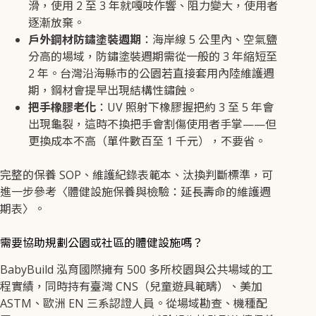
滑，使用 2 至 3 年就嘎吱作響、阻力變大，使用者
逐漸放棄。
戶外鋼材防鏽塗裝週期
：海岸線 5 公里內、空氣鹽
分高的場域，防鏽塗裝週期需從一般的 3 年縮短至
2 年。台灣沿海縣市的公園若直接套用內陸維護週
期，鋼材會提早出現結構性鏽蝕。
把手橡膠老化
：UV 照射下橡膠握把約 3 至 5 年會
出現龜裂，這時不換把手會割傷使用者手掌——但
更換成本不高（單件數百至 1 千元），不要省。
完整的保養 SOP、維護紀錄表範本、汰換判斷標準，可
進一步參考〈體健設施保養與檢驗：延長壽命的維護週
期表〉。
需要協助規劃公園或社區的體健設施嗎？
BabyBuild 泓育國際擁有 500 多所校園與公共場域的工
程實績，同時持有臺灣 CNS（兒童遊具範疇）、美加
ASTM、歐洲 EN 三系認證人員。從場域勘查、機種配