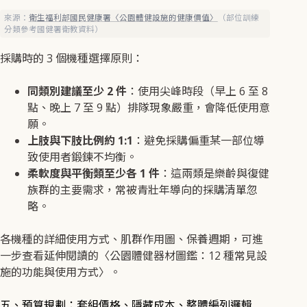
來源：
衛生福利部國民健康署〈公園體健設施的健康價值〉
（部位訓練
分類參考國健署衛教資料）
採購時的 3 個機種選擇原則：
同類別建議至少 2 件
：使用尖峰時段（早上 6 至 8
點、晚上 7 至 9 點）排隊現象嚴重，會降低使用意
願。
上肢與下肢比例約 1:1
：避免採購偏重某一部位導
致使用者鍛鍊不均衡。
柔軟度與平衡類至少各 1 件
：這兩類是樂齡與復健
族群的主要需求，常被青壯年導向的採購清單忽
略。
各機種的詳細使用方式、肌群作用圖、保養週期，可進
一步查看延伸閱讀的〈公園體健器材圖鑑：12 種常見設
施的功能與使用方式〉。
五、預算規劃：套組價格、隱藏成本、整體編列邏輯