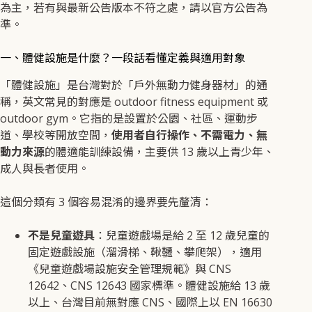
為主，若有與最新公告版本不符之處，請以官方公告為
準。
一、體健設施是什麼？一段話看懂定義與適用對象
「體健設施」是台灣對於「戶外無動力健身器材」的通
稱，英文常見的對應是 outdoor fitness equipment 或
outdoor gym。它指的是設置於公園、社區、運動步
道、學校等開放空間，
使用者自行操作、不需電力、無
動力來源
的體適能訓練設備，主要供 13 歲以上青少年、
成人與長者使用。
這個分類有 3 個容易混淆的邊界要先釐清：
不是兒童遊具
：兒童遊戲場是給 2 至 12 歲兒童的
固定遊戲設施（溜滑梯、鞦韆、攀爬架），適用
《兒童遊戲場設施安全管理規範》與 CNS
12642、CNS 12643 國家標準。體健設施給 13 歲
以上、台灣目前無對應 CNS、國際上以 EN 16630