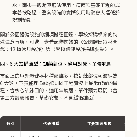
水，雨後一週泥濘無法使用。這兩項基礎工程的成
本若被略過，整套設備的實際使用時數會大幅低於
規劃預期。
關於公園體健設施的細項機種圖鑑、學校採購標案的特
殊注意事項，可進一步看延伸閱讀的〈公園體健器材圖
鑑：12 種常見設施〉與〈學校體健設施採購要點〉。
四、6 大設備類型：訓練部位、適用對象、單價範圍
市面上的戶外體健器材種類雖多，按訓練部位可歸納為
6 大類。下表整理 BabyBuild 工程實務上最常配置的機
種，含核心訓練目的、適用年齡層、單件預算區間（含
第三方試驗報告、基礎安裝、不含緩衝鋪面）。
類別
代表機種
主要訓練部位
適用年