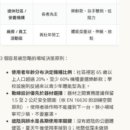
退休社區 /
樂齡款、扶手雙側、低
長者為主
4-
安養機構
阻力
廠房 / 員工
體能型重訓、伸展、放
青壯年勞工
3-
活動區
鬆
3 個容易被忽略的場域決策原則：
使用者年齡分布決定機種比例
：社區裡若 65 歲以
上人口超過 20%，至少 60% 機種要選樂齡款；學
校設施則反過來以青少年體能型為主。
動線設計優先於器材選擇
：器材之間實務建議保留
1.5 至 2 公尺安全間距（依 EN 16630 的訓練空間
原則），使用者操作時不能撞到下一台。狹小場域
寧可少裝、不要塞滿。
遮陰與排水是長期使用率關鍵
：沒有遮陰的公園體
健區，夏天午後使用率掉到 0；地勢低窪未做排