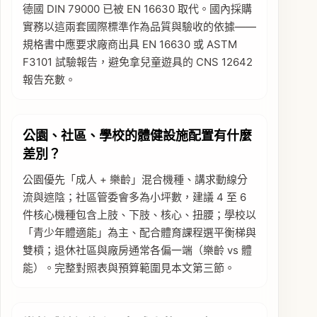
德國 DIN 79000 已被 EN 16630 取代。國內採購
實務以這兩套國際標準作為品質與驗收的依據——
規格書中應要求廠商出具 EN 16630 或 ASTM
F3101 試驗報告，避免拿兒童遊具的 CNS 12642
報告充數。
公園、社區、學校的體健設施配置有什麼
差別？
公園優先「成人 + 樂齡」混合機種、講求動線分
流與遮陰；社區管委會多為小坪數，建議 4 至 6
件核心機種包含上肢、下肢、核心、扭腰；學校以
「青少年體適能」為主、配合體育課程選平衡梯與
雙槓；退休社區與廠房通常各偏一端（樂齡 vs 體
能）。完整對照表與預算範圍見本文第三節。