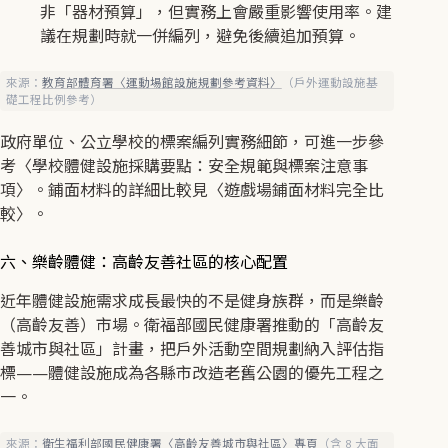
非「器材預算」，但實務上會嚴重影響使用率。建
議在規劃時就一併編列，避免後續追加預算。
來源：
教育部體育署〈運動場館設施規劃參考資料〉
（戶外運動設施基
礎工程比例參考）
政府單位、公立學校的標案編列實務細節，可進一步參
考〈學校體健設施採購要點：安全規範與標案注意事
項〉。鋪面材料的詳細比較見〈遊戲場鋪面材料完全比
較〉。
六、樂齡體健：高齡友善社區的核心配置
近年體健設施需求成長最快的不是健身族群，而是樂齡
（高齡友善）市場。衛福部國民健康署推動的「高齡友
善城市與社區」計畫，把戶外活動空間規劃納入評估指
標——體健設施成為各縣市改造老舊公園的優先工程之
一。
來源：
衛生福利部國民健康署〈高齡友善城市與社區〉專頁
（含 8 大面