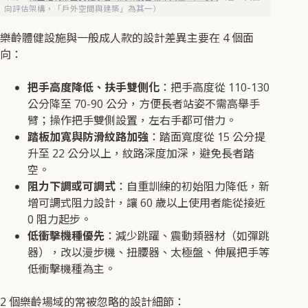
向評估架構，「戶外空間與建築」為其一）
樂齡體健設施與一般成人款的設計差異主要在 4 個面
向：
把手高度降低、扶手雙側化
：把手高度從 110-130
公分降至 70-90 公分，方便長者站姿不需高舉手
臂；操作把手雙側設置，左右手都可借力。
踏板加寬與防滑紋路加強
：踏面寬度從 15 公分提
升至 22 公分以上，紋路深度加深，避免長者踏
空。
阻力下調或可調式
：自重訓練的初始阻力降低，新
增可調式阻力設計，讓 60 歲以上使用者能從接近
0 阻力起步。
低衝擊機種優先
：減少跳躍、震動類器材（如彈跳
器），改以漫步機、扭腰器、太極盤、伸展把手等
低衝擊機種為主。
2 個樂齡場域的常被忽略的設計細節：