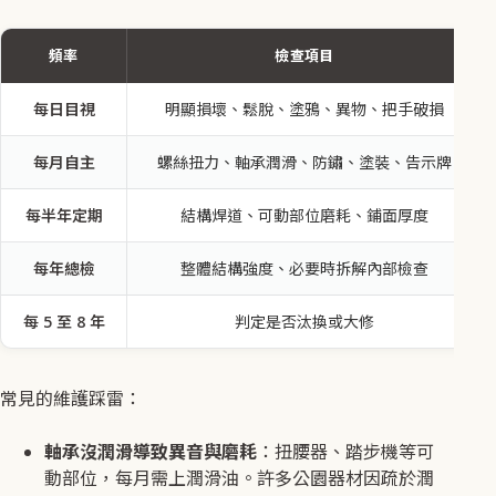
頻率
檢查項目
每日目視
明顯損壞、鬆脫、塗鴉、異物、把手破損
每月自主
螺絲扭力、軸承潤滑、防鏽、塗裝、告示牌
每半年定期
結構焊道、可動部位磨耗、鋪面厚度
每年總檢
整體結構強度、必要時拆解內部檢查
每 5 至 8 年
判定是否汰換或大修
常見的維護踩雷：
軸承沒潤滑導致異音與磨耗
：扭腰器、踏步機等可
動部位，每月需上潤滑油。許多公園器材因疏於潤