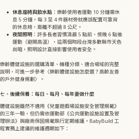
休息座椅與飲水點
：樂齡使用者運動 10 分鐘需休
息 5 分鐘，每 3 至 4 件器材旁就應該配置可靠背
的休息椅，距離不超過 8 公尺。
夜間照明
：許多長者習慣清晨 5 點前、傍晚 6 點後
運動（避開高溫），這兩個時段台灣多數縣市天色
尚暗，照明設計直接影響使用者安全。
樂齡體健設施的選購清單、機種分類、適合場域的完整
說明，可進一步參考〈樂齡體健設施怎麼選？高齡友善
的戶外健身規劃〉。
七、後續保養：每日、每月、每年要做什麼
體健設施雖然不適用《兒童遊戲場設施安全管理規範》
的三年一驗，但仍需依運動部《公共運動設施設置及管
理辦法》與廠商保固規範執行定期維護。BabyBuild 工
程實務上建議的維護週期如下：