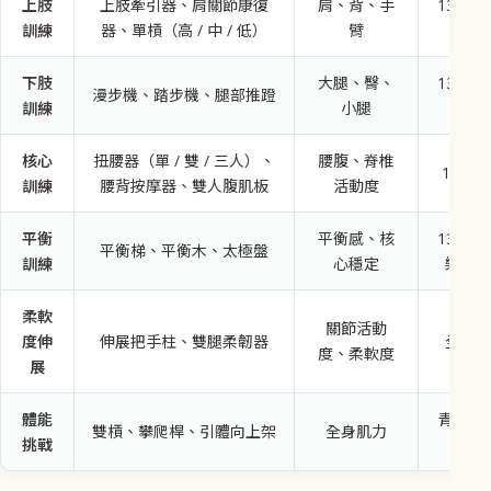
上肢
上肢牽引器、肩關節康復
肩、背、手
13 歲以
訓練
器、單槓（高 / 中 / 低）
臂
樂齡
下肢
大腿、臀、
13 歲以
漫步機、踏步機、腿部推蹬
訓練
小腿
樂齡
核心
扭腰器（單 / 雙 / 三人）、
腰腹、脊椎
13 歲
訓練
腰背按摩器、雙人腹肌板
活動度
平衡
平衡感、核
13 歲以
平衡梯、平衡木、太極盤
訓練
心穩定
樂齡優
柔軟
關節活動
度伸
伸展把手柱、雙腿柔韌器
全齡通
度、柔軟度
展
體能
青少年 
雙槓、攀爬桿、引體向上架
全身肌力
挑戰
壯年