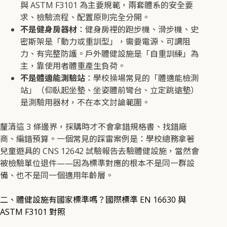
與 ASTM F3101 為主要規範，兩套體系的安全要
求、檢驗流程、配置原則完全分開。
不是健身房器材
：健身房裡的跑步機、滑步機、史
密斯架是「動力或重訓型」，需要電源、可調阻
力、有完整防護。戶外體健設施是「自重訓練」為
主，靠使用者體重產生負荷。
不是體適能測驗站
：學校操場常見的「體適能檢測
站」（仰臥起坐墊、坐姿體前彎台、立定跳遠墊）
是測驗用器材，不在本文討論範圍。
釐清這 3 條邊界，採購時才不會拿錯規格書、找錯廠
商、編錯預算。一個常見的踩雷案例是：學校總務拿著
兒童遊具的 CNS 12642 試驗報告去驗體健設施，當然會
被檢驗單位退件——因為標準對應的根本不是同一群設
備、也不是同一個適用年齡層。
二、體健設施有國家標準嗎？國際標準 EN 16630 與
ASTM F3101 對照